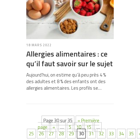
18 MARS 2022
Allergies alimentaires : ce
qu’il faut savoir sur le sujet
Aujourd’hui, on estime qu’à peu près 4 %
des adultes et 8 % des enfants ont des
allergies alimentaires. Les profils se…
Page 30 sur 35
« Première
page
«
…
5
10
15
…
25
26
27
28
29
30
31
32
33
34
35