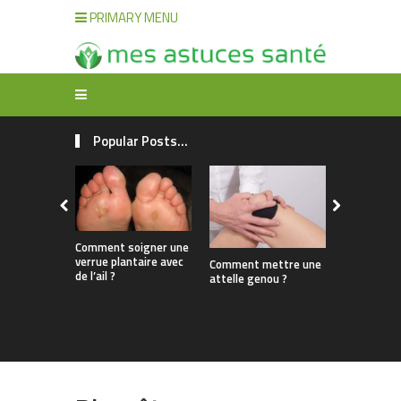
PRIMARY MENU
Popular Posts...
Comment soigner une
verrue plantaire avec
Comment mettre une
de l’ail ?
Quels sont
attelle genou ?
symptômes
mycose de
des pieds ?