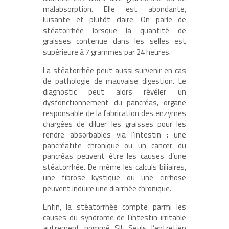
malabsorption. Elle est abondante,
luisante et plutôt claire. On parle de
stéatorrhée lorsque la quantité de
graisses contenue dans les selles est
supérieure à 7 grammes par 24 heures.
La stéatorrhée peut aussi survenir en cas
de pathologie de mauvaise digestion. Le
diagnostic peut alors révéler un
dysfonctionnement du pancréas, organe
responsable de la fabrication des enzymes
chargées de diluer les graisses pour les
rendre absorbables via l’intestin : une
pancréatite chronique ou un cancer du
pancréas peuvent être les causes d’une
stéatorrhée. De même les calculs biliaires,
une fibrose kystique ou une cirrhose
peuvent induire une diarrhée chronique.
Enfin, la stéatorrhée compte parmi les
causes du syndrome de l’intestin irritable
autrement nommé SII. Seuls l’entretien