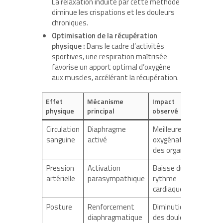
La relaxation induite par cette méthode
diminue les crispations et les douleurs
chroniques.
Optimisation de la récupération
physique :
Dans le cadre d’activités
sportives, une respiration maîtrisée
favorise un apport optimal d’oxygène
aux muscles, accélérant la récupération.
Effet
Mécanisme
Impact
physique
principal
observé
Circulation
Diaphragme
Meilleure
sanguine
activé
oxygénation
des organes
Pression
Activation
Baisse du
artérielle
parasympathique
rythme
cardiaque
Posture
Renforcement
Diminution
diaphragmatique
des douleurs