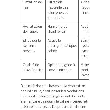
Filtration de
Filtration
Air non filtré,
l’air
naturelle des
risques accrus
allergènes et
d’irritations
impuretés
Hydratation
Humidifie et
Assèche les
des voies
chauffe l’air
muqueuses
Effet sur le
Active le
Stimule le
système
parasympathique,
système
nerveux
calme
sympathique,
stress
Qualité de
Optimale, grâce à
Moins efficace,
l’oxygénation
l’oxyde nitrique
conduit à
l’hyperventilation
Bien maîtriser les bases de la respiration
non intrusive, c’est poser les fondations
d’un souffle doux et régénérant. Ce socle
élémentaire va nourrir le calme intérieur et
préparer le corps et l’esprit à accueillir une