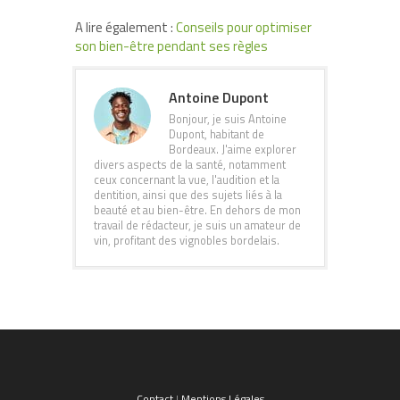
A lire également :
Conseils pour optimiser
son bien-être pendant ses règles
Antoine Dupont
Bonjour, je suis Antoine
Dupont, habitant de
Bordeaux. J'aime explorer
divers aspects de la santé, notamment
ceux concernant la vue, l'audition et la
dentition, ainsi que des sujets liés à la
beauté et au bien-être. En dehors de mon
travail de rédacteur, je suis un amateur de
vin, profitant des vignobles bordelais.
Contact
|
Mentions Légales