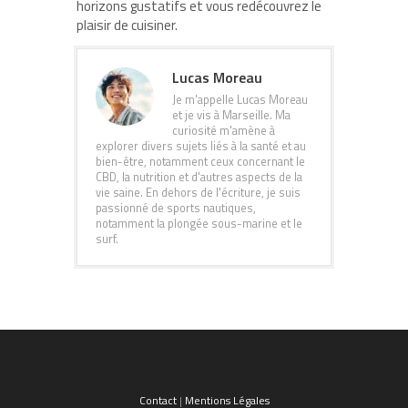
horizons gustatifs et vous redécouvrez le
plaisir de cuisiner.
Lucas Moreau
Je m'appelle Lucas Moreau
et je vis à Marseille. Ma
curiosité m'amène à
explorer divers sujets liés à la santé et au
bien-être, notamment ceux concernant le
CBD, la nutrition et d'autres aspects de la
vie saine. En dehors de l'écriture, je suis
passionné de sports nautiques,
notamment la plongée sous-marine et le
surf.
Contact
|
Mentions Légales