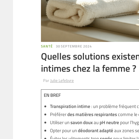
SANTÉ
30 SEPTEMBRE 2024
Quelles solutions existen
intimes chez la femme ?
Par
Julie Lefebvre
EN BREF
Transpiration intime
: un problème fréquent 
Préférer
des matières respirantes
comme le
Utiliser un
savon doux
au
pH neutre
pour l’hyg
Opter pour un
déodorant adapté
aux zones se
Éviter les vêtements trop
serrés
pour limiter l