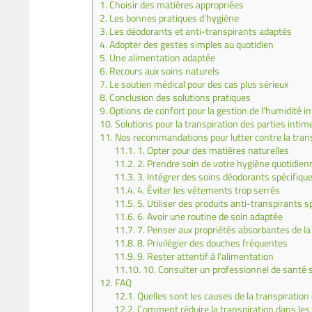
1.
Choisir des matières appropriées
2.
Les bonnes pratiques d’hygiène
3.
Les déodorants et anti-transpirants adaptés
4.
Adopter des gestes simples au quotidien
5.
Une alimentation adaptée
6.
Recours aux soins naturels
7.
Le soutien médical pour des cas plus sérieux
8.
Conclusion des solutions pratiques
9.
Options de confort pour la gestion de l’humidité i
10.
Solutions pour la transpiration des parties inti
11.
Nos recommandations pour lutter contre la trans
11.1.
1. Opter pour des matières naturelles
11.2.
2. Prendre soin de votre hygiène quotidien
11.3.
3. Intégrer des soins déodorants spécifiqu
11.4.
4. Éviter les vêtements trop serrés
11.5.
5. Utiliser des produits anti-transpirants s
11.6.
6. Avoir une routine de soin adaptée
11.7.
7. Penser aux propriétés absorbantes de la 
11.8.
8. Privilégier des douches fréquentes
11.9.
9. Rester attentif à l’alimentation
11.10.
10. Consulter un professionnel de santé 
12.
FAQ
12.1.
Quelles sont les causes de la transpiratio
12.2.
Comment réduire la transpiration dans les 