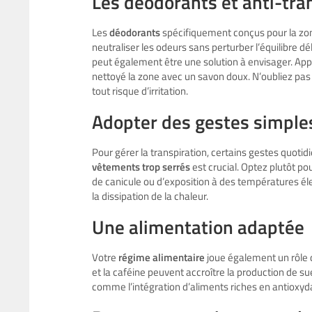
Les déodorants et anti-tra
Les
déodorants
spécifiquement conçus pour la zon
neutraliser les odeurs sans perturber l’équilibre dél
peut également être une solution à envisager. Ap
nettoyé la zone avec un savon doux. N’oubliez pas
tout risque d’irritation.
Adopter des gestes simple
Pour gérer la transpiration, certains gestes quoti
vêtements trop serrés
est crucial. Optez plutôt p
de canicule ou d’exposition à des températures élev
la dissipation de la chaleur.
Une alimentation adaptée
Votre
régime alimentaire
joue également un rôle da
et la caféine peuvent accroître la production de s
comme l’intégration d’aliments riches en antioxyda