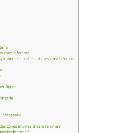
ntime
mes chez la femme
piration des parties intimes chez la femme
ne
es
pécifiques
lingerie
si nécessaire
n des zones intimes chez la femme ?
parties intimes ?