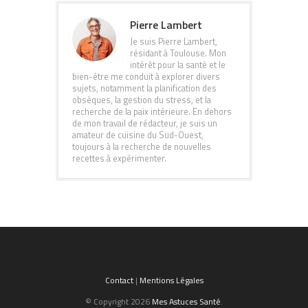
Pierre Lambert
Je suis Pierre Lambert,
résidant à Toulouse. Mon
intérêt pour la santé et le
bien-être me conduit à explorer divers
sujets, notamment la planification des
obsèques, la gestion du stress, et la
recherche de la paix intérieure. En dehors
de mon travail de rédacteur, je suis un
amateur de cuisine du Sud-Ouest,
toujours à la recherche de nouvelles
recettes à expérimenter.
Contact
|
Mentions Légales
© Copyright 2026
Mes Astuces Santé
.