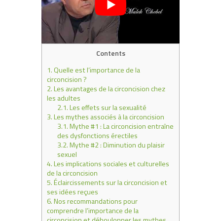
Contents
1.
Quelle est l’importance de la
circoncision ?
2.
Les avantages de la circoncision chez
les adultes
2.1.
Les effets sur la sexualité
3.
Les mythes associés à la circoncision
3.1.
Mythe #1 : La circoncision entraîne
des dysfonctions érectiles
3.2.
Mythe #2 : Diminution du plaisir
sexuel
4.
Les implications sociales et culturelles
de la circoncision
5.
Éclaircissements sur la circoncision et
ses idées reçues
6.
Nos recommandations pour
comprendre l’importance de la
circoncision et déboulonner les mythes