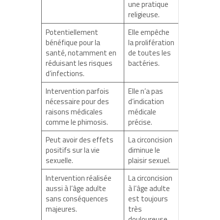
une pratique
religieuse.
Potentiellement
Elle empêche
bénéfique pour la
la prolifération
santé, notamment en
de toutes les
réduisant les risques
bactéries.
d’infections.
Intervention parfois
Elle n’a pas
nécessaire pour des
d’indication
raisons médicales
médicale
comme le phimosis.
précise.
Peut avoir des effets
La circoncision
positifs sur la vie
diminue le
sexuelle.
plaisir sexuel.
Intervention réalisée
La circoncision
aussi à l’âge adulte
à l’âge adulte
sans conséquences
est toujours
majeures.
très
douloureuse.