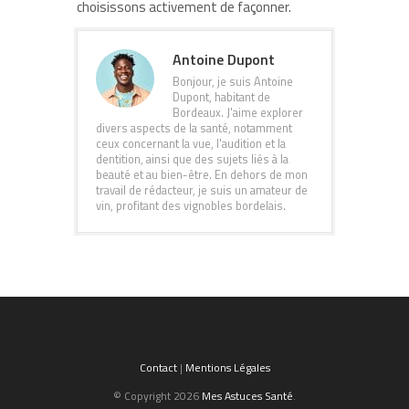
choisissons activement de façonner.
Antoine Dupont
Bonjour, je suis Antoine
Dupont, habitant de
Bordeaux. J'aime explorer
divers aspects de la santé, notamment
ceux concernant la vue, l'audition et la
dentition, ainsi que des sujets liés à la
beauté et au bien-être. En dehors de mon
travail de rédacteur, je suis un amateur de
vin, profitant des vignobles bordelais.
Contact
|
Mentions Légales
© Copyright 2026
Mes Astuces Santé
.