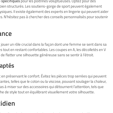
 spécifiques
pour les poitrines voluptueuses. Optez pour des
 bien structurés. Les soutiens-gorge de sport peuvent également
hysiques. Il existe également des experts en lingerie qui peuvent aider
ptés. N’hésitez pas à chercher des conseils personnalisés pour soutenir
sance
nt jouer un rôle crucial dans la façon dont une femme se sent dans sa
s tout en restant confortables. Les coupes en A, les décolletés en V
 flatter une silhouette généreuse sans se sentir à l’étroit.
daptés
n préservant le confort. Évitez les pièces trop serrées qui peuvent
antes, telles que le coton ou la viscose, pouvant soulager la chaleur,
as à miser sur des accessoires qui détournent l’attention, tels que
he de style tout en équilibrant visuellement votre silhouette.
tidien