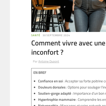
SANTÉ
30 SEPTEMBRE 2024
Comment vivre avec une 
inconfort ?
Par
Antoine Dupont
EN BREF
Confiance en soi
: Accepter sa forte poitrine 
Douleurs dorsales
: Options pour soulager l’in
Soutien-gorge adapté
: Importance d’un bon m
Hypertrophie mammaire
: Comprendre les enj
Naturopathie
: Massages et soins naturels pou