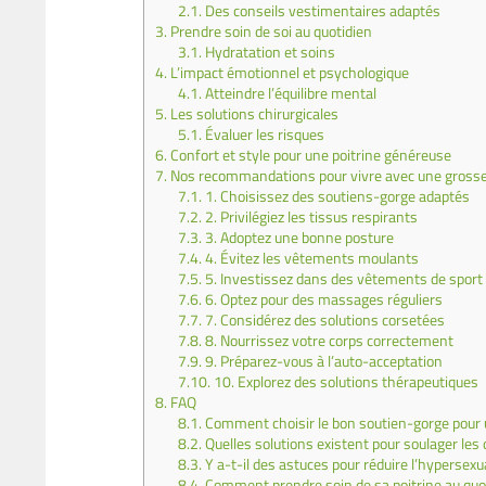
2.1.
Des conseils vestimentaires adaptés
3.
Prendre soin de soi au quotidien
3.1.
Hydratation et soins
4.
L’impact émotionnel et psychologique
4.1.
Atteindre l’équilibre mental
5.
Les solutions chirurgicales
5.1.
Évaluer les risques
6.
Confort et style pour une poitrine généreuse
7.
Nos recommandations pour vivre avec une grosse 
7.1.
1. Choisissez des soutiens-gorge adaptés
7.2.
2. Privilégiez les tissus respirants
7.3.
3. Adoptez une bonne posture
7.4.
4. Évitez les vêtements moulants
7.5.
5. Investissez dans des vêtements de sport
7.6.
6. Optez pour des massages réguliers
7.7.
7. Considérez des solutions corsetées
7.8.
8. Nourrissez votre corps correctement
7.9.
9. Préparez-vous à l’auto-acceptation
7.10.
10. Explorez des solutions thérapeutiques
8.
FAQ
8.1.
Comment choisir le bon soutien-gorge pour u
8.2.
Quelles solutions existent pour soulager les 
8.3.
Y a-t-il des astuces pour réduire l’hypersexua
8.4.
Comment prendre soin de sa poitrine au quot