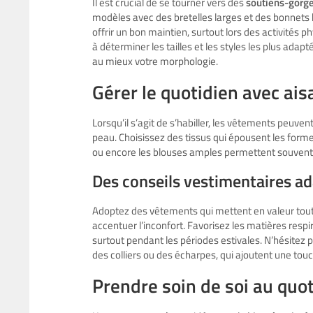
Il est crucial de se tourner vers des
soutiens-gorge
modèles avec des bretelles larges et des bonnets
offrir un bon maintien, surtout lors des activités p
à déterminer les tailles et les styles les plus ada
au mieux votre morphologie.
Gérer le quotidien avec ai
Lorsqu’il s’agit de s’habiller, les vêtements peuve
peau. Choisissez des tissus qui épousent les forme
ou encore les blouses amples permettent souvent de
Des conseils vestimentaires a
Adoptez des vêtements qui mettent en valeur tout e
accentuer l’inconfort. Favorisez les matières respir
surtout pendant les périodes estivales. N’hésitez p
des colliers ou des écharpes, qui ajoutent une touc
Prendre soin de soi au quo