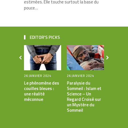
estimées. Elle touche surtout la base du
pouce…
EDITOR'S PICKS
26 JANVIER 2024
26 JANVIER 2024
19 JANVIER
Le phénomène des
Paralysie du
Le louban
couilles bleues :
Sommeil : Islam et
des meill
une réalité
Science – Un
encens a
méconnue
Regard Croisé sur
multiples
un Mystère du
Sommeil