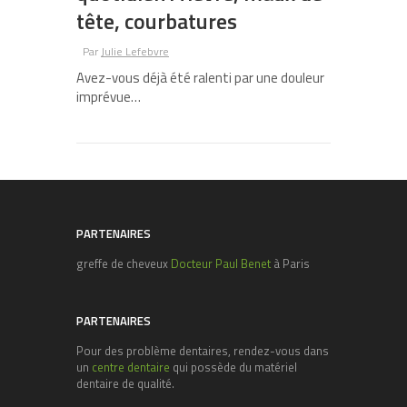
tête, courbatures
Par
Julie Lefebvre
Avez-vous déjà été ralenti par une douleur
imprévue…
PARTENAIRES
greffe de cheveux
Docteur Paul Benet
à Paris
PARTENAIRES
Pour des problème dentaires, rendez-vous dans
un
centre dentaire
qui possède du matériel
dentaire de qualité.