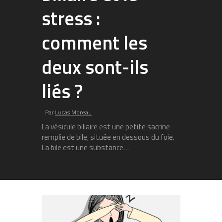
stress :
comment les
deux sont-ils
liés ?
Par
Lucas Moreau
La vésicule biliaire est une petite sacrine
remplie de bile, située en dessous du foie.
La bile est une substance…