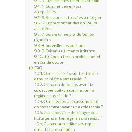
9.3.
3. Équilibrer les dîners avec soin
9.4.
4. Cuisiner des en-cas
acceptables
9.5.
5. Boissons autorisées à intégrer
9.6.
6. Confectionner des douceurs
adaptées
9.7.
7. Suivre un emploi du temps
rigoureux
9.8.
8. Surveiller les portions
9.9.
9. Éviter les aliments irritants
9.10.
10. Consulter un professionnel
en cas de doute
10.
FAQ
10.1.
Quels aliments sont autorisés
dans un régime sans résidu ?
10.2.
Combien de temps avant la
coloscopie doit-on commencer le
régime sans résidu ?
10.3.
Quels types de boissons peut-
on consommer avant une coloscopie ?
10.4.
Est-il possible de manger des
fruits pendant le régime sans résidu ?
10.5.
Comment planifier ses repas
durant la préparation ?