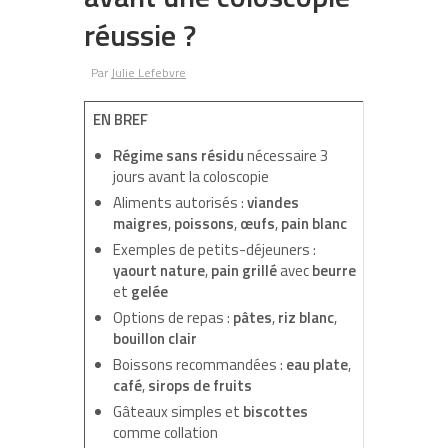
réussie ?
Par
Julie Lefebvre
EN BREF
Régime sans résidu
nécessaire 3
jours avant la coloscopie
Aliments autorisés :
viandes
maigres
,
poissons
,
œufs
,
pain blanc
Exemples de petits-déjeuners :
yaourt nature
,
pain grillé
avec
beurre
et
gelée
Options de repas :
pâtes
,
riz blanc
,
bouillon clair
Boissons recommandées :
eau plate
,
café
,
sirops de fruits
Gâteaux simples et
biscottes
comme collation