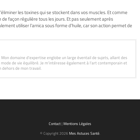
d’éliminer les toxines qui se stockent dans vos muscles. Et comme
 de façon régulière tous les jours. Et pas seulement après
ment utiliser l’arnica sous forme d’huile, car son action permet de
s. Mon domaine d'expertise englobe un large éventail de sujets, allant des
 mode de vie équilibré. Je m'intéresse également à l'art contemporain et
n dehors de mon travail.
Contact
|
Mentions Légales
© Copyright 2026
Mes Astuces Santé
.