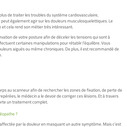
lus de traiter les troubles du système cardiovasculaire,
i-ci peut également agir sur les douleurs musculosquelettiques. Le
 et cela rend son métier très intéressant.
rvation de votre posture afin de déceler les tensions qui sont à
effectuent certaines manipulations pour rétablir l’équilibre. Vous
ouleurs aiguës ou même chroniques. De plus, il est recommandé de
e.
orps au scanneur afin de rechercher les zones de fixation, de perte de
repérées, le médecin a le devoir de corriger ces lésions. Et à travers
porte un traitement complet.
téopathe ?
ne affectée par la douleur en masquant un autre symptôme. Mais c’est