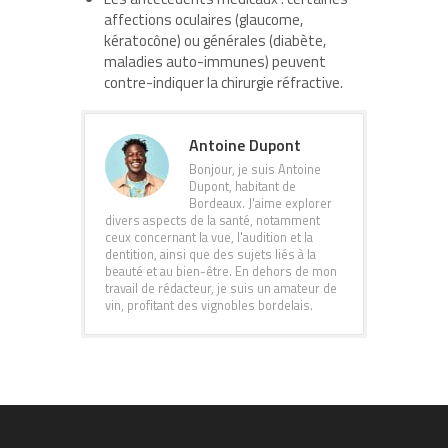
affections oculaires (glaucome,
kératocône) ou générales (diabète,
maladies auto-immunes) peuvent
contre-indiquer la chirurgie réfractive.
Antoine Dupont
Bonjour, je suis Antoine
Dupont, habitant de
Bordeaux. J'aime explorer
divers aspects de la santé, notamment
ceux concernant la vue, l'audition et la
dentition, ainsi que des sujets liés à la
beauté et au bien-être. En dehors de mon
travail de rédacteur, je suis un amateur de
vin, profitant des vignobles bordelais.