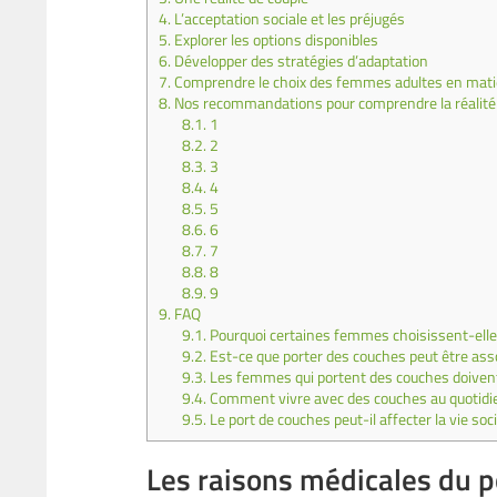
4.
L’acceptation sociale et les préjugés
5.
Explorer les options disponibles
6.
Développer des stratégies d’adaptation
7.
Comprendre le choix des femmes adultes en matiè
8.
Nos recommandations pour comprendre la réalité
8.1.
1
8.2.
2
8.3.
3
8.4.
4
8.5.
5
8.6.
6
8.7.
7
8.8.
8
8.9.
9
9.
FAQ
9.1.
Pourquoi certaines femmes choisissent-elle
9.2.
Est-ce que porter des couches peut être ass
9.3.
Les femmes qui portent des couches doivent-
9.4.
Comment vivre avec des couches au quotidi
9.5.
Le port de couches peut-il affecter la vie soc
Les raisons médicales du p