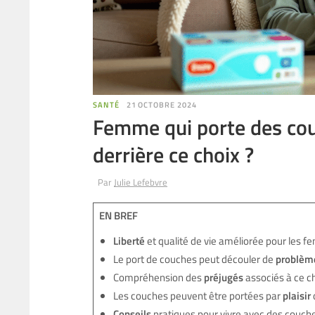
SANTÉ
21 OCTOBRE 2024
Femme qui porte des couch
derrière ce choix ?
Par
Julie Lefebvre
EN BREF
Liberté
et qualité de vie améliorée pour les 
Le port de couches peut découler de
problèm
Compréhension des
préjugés
associés à ce ch
Les couches peuvent être portées par
plaisir
o
Conseils
pratiques pour vivre avec des couche