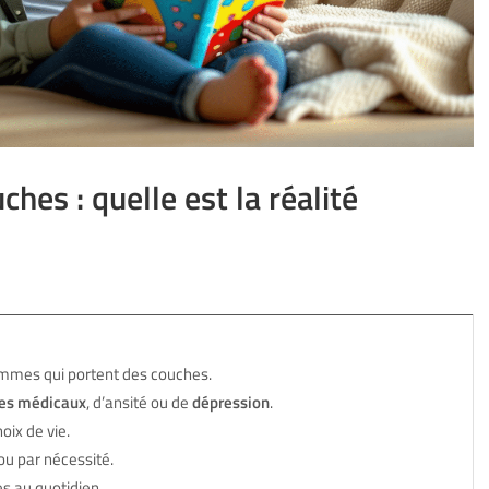
es : quelle est la réalité
femmes qui portent des couches.
es médicaux
, d’ansité ou de
dépression
.
oix de vie.
u par nécessité.
s au quotidien.