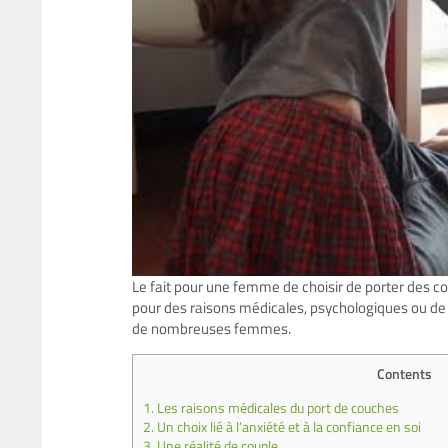
Le fait pour une femme de choisir de porter des co
pour des raisons médicales, psychologiques ou de co
de nombreuses femmes.
Contents
1.
Les raisons médicales du port de couches
2.
Un choix lié à l’anxiété et à la confiance en soi
3.
Une réalité de couple