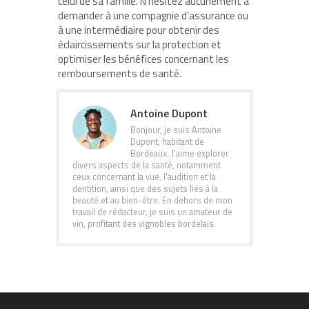
celui de sa famille. N’hésitez aucunement à
demander à une compagnie d’assurance ou
à une intermédiaire pour obtenir des
éclaircissements sur la protection et
optimiser les bénéfices concernant les
remboursements de santé.
Antoine Dupont
Bonjour, je suis Antoine
Dupont, habitant de
Bordeaux. J'aime explorer
divers aspects de la santé, notamment
ceux concernant la vue, l'audition et la
dentition, ainsi que des sujets liés à la
beauté et au bien-être. En dehors de mon
travail de rédacteur, je suis un amateur de
vin, profitant des vignobles bordelais.