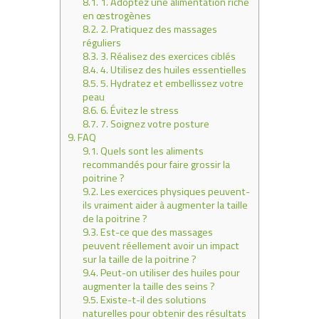
8.1.
1. Adoptez une alimentation riche
en œstrogènes
8.2.
2. Pratiquez des massages
réguliers
8.3.
3. Réalisez des exercices ciblés
8.4.
4. Utilisez des huiles essentielles
8.5.
5. Hydratez et embellissez votre
peau
8.6.
6. Évitez le stress
8.7.
7. Soignez votre posture
9.
FAQ
9.1.
Quels sont les aliments
recommandés pour faire grossir la
poitrine ?
9.2.
Les exercices physiques peuvent-
ils vraiment aider à augmenter la taille
de la poitrine ?
9.3.
Est-ce que des massages
peuvent réellement avoir un impact
sur la taille de la poitrine ?
9.4.
Peut-on utiliser des huiles pour
augmenter la taille des seins ?
9.5.
Existe-t-il des solutions
naturelles pour obtenir des résultats