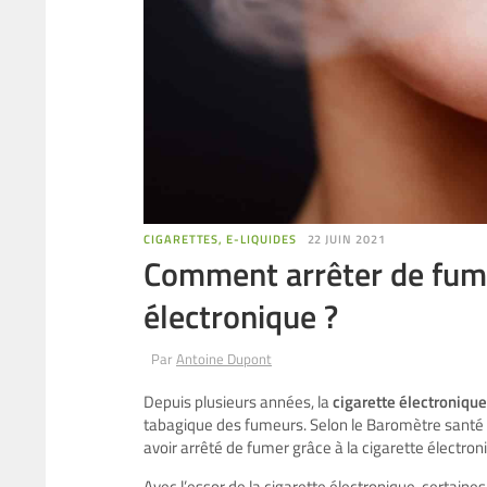
CIGARETTES, E-LIQUIDES
22 JUIN 2021
Comment arrêter de fumer
électronique ?
Par
Antoine Dupont
Depuis plusieurs années, la
cigarette électronique
tabagique des fumeurs. Selon le Baromètre santé 2
avoir arrêté de fumer grâce à la cigarette électron
Avec l’essor de la cigarette électronique, certaines