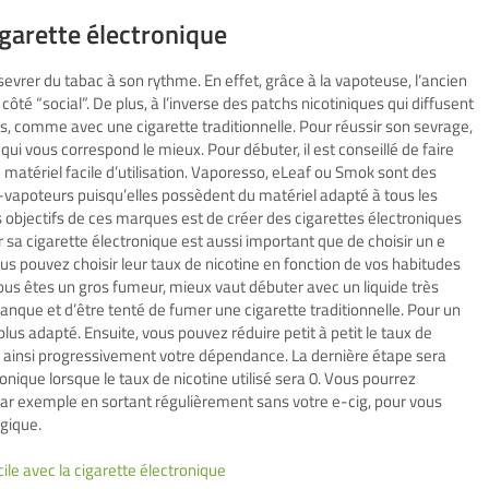
igarette électronique
evrer du tabac à son rythme. En effet, grâce à la vapoteuse, l’ancien
ôté “social”. De plus, à l’inverse des patchs nicotiniques qui diffusent
fées, comme avec une cigarette traditionnelle. Pour réussir son sevrage,
 qui vous correspond le mieux. Pour débuter, il est conseillé de faire
n matériel facile d’utilisation. Vaporesso, eLeaf ou Smok sont des
vapoteurs puisqu’elles possèdent du matériel adapté à tous les
 objectifs de ces marques est de créer des cigarettes électroniques
sir sa cigarette électronique est aussi important que de choisir un e
vous pouvez choisir leur taux de nicotine en fonction de vos habitudes
ous êtes un gros fumeur, mieux vaut débuter avec un liquide très
manque et d’être tenté de fumer une cigarette traditionnelle. Pour un
s adapté. Ensuite, vous pouvez réduire petit à petit le taux de
t ainsi progressivement votre dépendance. La dernière étape sera
nique lorsque le taux de nicotine utilisé sera 0. Vous pourrez
r exemple en sortant régulièrement sans votre e-cig, pour vous
gique.
ile avec la cigarette électronique