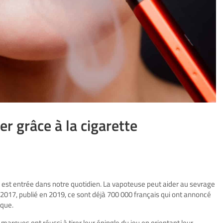
 grâce à la cigarette
est entrée dans notre quotidien. La vapoteuse peut aider au sevrage
017, publié en 2019, ce sont déjà 700 000 français qui ont annoncé
ique.
 marques ont réussi à tirer leur épingle du jeu en orientant leur