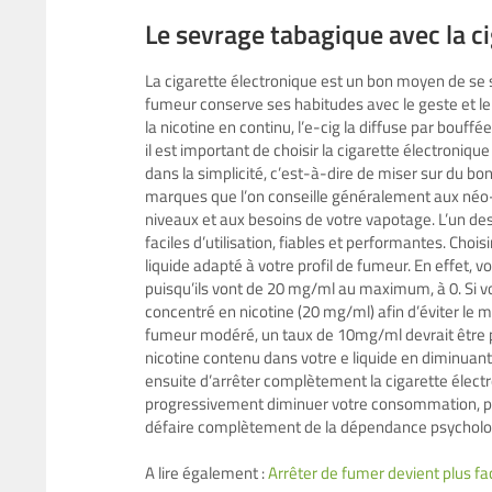
Le sevrage tabagique avec la c
La cigarette électronique est un bon moyen de se s
fumeur conserve ses habitudes avec le geste et le c
la nicotine en continu, l’e-cig la diffuse par bouf
il est important de choisir la cigarette électronique
dans la simplicité, c’est-à-dire de miser sur du bo
marques que l’on conseille généralement aux néo-
niveaux et aux besoins de votre vapotage. L’un des
faciles d’utilisation, fiables et performantes. Choi
liquide adapté à votre profil de fumeur. En effet, 
puisqu’ils vont de 20 mg/ml au maximum, à 0. Si v
concentré en nicotine (20 mg/ml) afin d’éviter le 
fumeur modéré, un taux de 10mg/ml devrait être plu
nicotine contenu dans votre e liquide en diminuan
ensuite d’arrêter complètement la cigarette électro
progressivement diminuer votre consommation, pa
défaire complètement de la dépendance psycholo
A lire également :
Arrêter de fumer devient plus fac