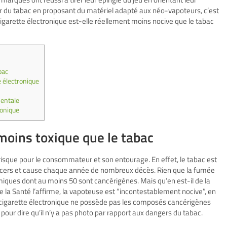
r du tabac en proposant du matériel adapté aux néo-vapoteurs, c’est
 cigarette électronique est-elle réellement moins nocive que le tabac
bac
e électronique
entale
ronique
 moins toxique que le tabac
risque pour le consommateur et son entourage. En effet, le tabac est
cancers et cause chaque année de nombreux décès. Rien que la fumée
iques dont au moins 50 sont cancérigènes. Mais qu’en est-il de la
e la Santé l’affirme, la vapoteuse est “incontestablement nocive”, en
a cigarette électronique ne possède pas les composés cancérigènes
our dire qu’il n’y a pas photo par rapport aux dangers du tabac.