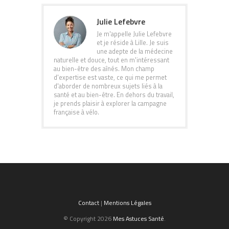
Julie Lefebvre
Je m'appelle Julie Lefebvre
et je réside à Lille. Je suis
une adepte de la médecine
naturelle et douce, tout en m'intéressant
au bien-être des aînés. Mon champ
d'expertise est vaste, ce qui me permet
d'aborder de nombreux sujets liés à la
santé et au bien-être. En dehors du travail,
je prends plaisir à explorer la campagne
française à vélo.
Contact
|
Mentions Légales
© Copyright 2026
Mes Astuces Santé
.