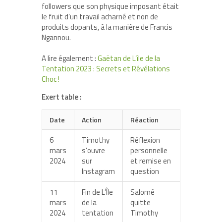
followers que son physique imposant était
le fruit d’un travail acharné et non de
produits dopants, à la manière de Francis
Ngannou.
A lire également :
Gaëtan de L’île de la
Tentation 2023 : Secrets et Révélations
Choc !
Exert table :
Date
Action
Réaction
6
Timothy
Réflexion
mars
s’ouvre
personnelle
2024
sur
et remise en
Instagram
question
11
Fin de L’Île
Salomé
mars
de la
quitte
2024
tentation
Timothy