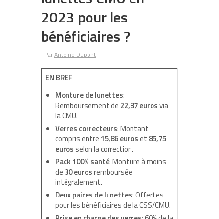
2023 pour les
bénéficiaires ?
Par
Antoine Dupont
EN BREF
Monture de lunettes
:
Remboursement de
22,87 euros
via
la CMU.
Verres correcteurs
: Montant
compris entre
15,86 euros
et
85,75
euros
selon la correction.
Pack 100% santé
: Monture à moins
de
30 euros
remboursée
intégralement.
Deux paires de lunettes
: Offertes
pour les bénéficiaires de la CSS/CMU.
Prise en charge des verres
: 60% de la