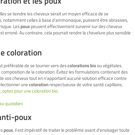
oration et les poux
lles se teindre les cheveux serait un moyen efficace de se
es, notamment celles à base d’ammoniaque, puissent être abrasives,
risque. Les
poux
peuvent effectivement survenir sur des cheveux
st erroné. Au contraire, cela pourrait rendre la chevelure plus sensible
e coloration
est préférable de se tourner vers des
colorations bio
ou végétales.
a composition de la coloration. Évitez les formulations contenant des
é de vos cheveux tout en n’apportant aucune solution efficace contre
sélectionner une
coloration
respectueuse de votre santé capillaire,
, optez pour une coloration bio
.
au quotidien
anti-poux
es
poux
, il est impératif de traiter le problème avant d’envisager toute