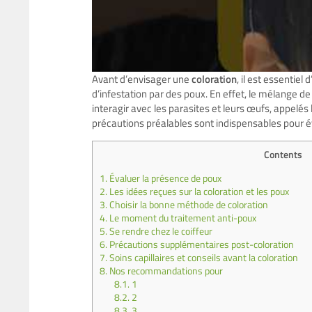
Avant d’envisager une
coloration
, il est essentie
d’infestation par des poux. En effet, le mélange de
interagir avec les parasites et leurs œufs, appelés 
précautions préalables sont indispensables pour évi
Contents
1.
Évaluer la présence de poux
2.
Les idées reçues sur la coloration et les poux
3.
Choisir la bonne méthode de coloration
4.
Le moment du traitement anti-poux
5.
Se rendre chez le coiffeur
6.
Précautions supplémentaires post-coloration
7.
Soins capillaires et conseils avant la coloration
8.
Nos recommandations pour
8.1.
1
8.2.
2
8.3.
3