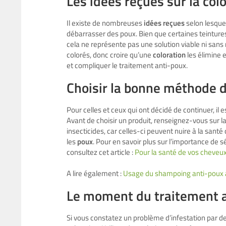
Les idées reçues sur la col
Il existe de nombreuses
idées reçues
selon lesque
débarrasser des poux. Bien que certaines teintur
cela ne représente pas une solution viable ni sans 
colorés, donc croire qu’une
coloration
les élimine e
et compliquer le traitement anti-poux.
Choisir la bonne méthode d
Pour celles et ceux qui ont décidé de continuer, il 
Avant de choisir un produit, renseignez-vous sur l
insecticides, car celles-ci peuvent nuire à la sant
les
poux
. Pour en savoir plus sur l’importance de 
consultez cet article :
Pour la santé de vos cheveux
A lire également :
Usage du shampoing anti-poux 
Le moment du traitement 
Si vous constatez un problème d’infestation par d