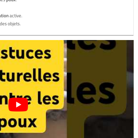
ation
active.
des objets.