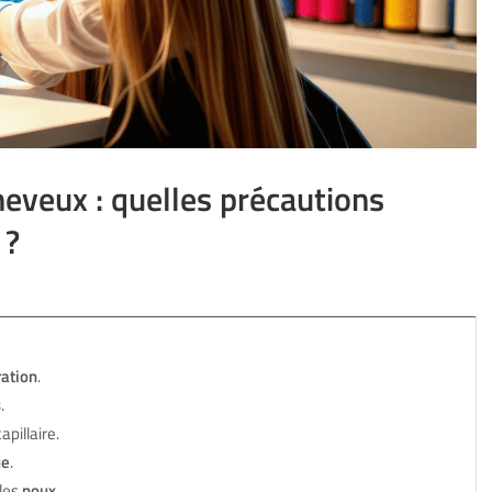
heveux : quelles précautions
 ?
ration
.
s
.
apillaire.
e
.
 les
poux
.