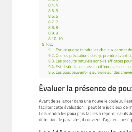
8.4.
4
8.5.
5
8.6.
6
8.7.
7
8.8.
8
8.9.
9
8.10.
10
9.
FAQ
9.1.
Est-ce que se teindre les cheveux permet de
9.2.
Quelles précautions dois-je prendre avant de 
9.3.
Les produits naturels sont-ils efficaces pour 
9.4.
Est-il sûr d’aller chez le coiffeur avec des po
9.5.
Les poux peuvent-ils survivre sur des cheveu
Évaluer la présence de pou
Avant de se lancer dans une nouvelle couleur, il est 
faciliter cette évaluation, il peut être judicieux 
Cela rendra les
poux
plus faciles à repérer, car ils
détection de parasites, il convient d’agir en cons