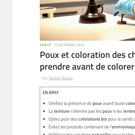
SANTÉ
13 OCTOBRE 2024
Poux et coloration des c
prendre avant de colorer
Par
Sophie Dubois
EN BREF
Vérifiez la présence de
poux
avant toute
colo
La
teinture
n’élimine pas les
poux
ni les
lente
Optez pour des
colorations bio
pour la santé c
Évitez les produits contenant de l’
ammoniaqu
Préférez des solutions
naturelles
pour traiter