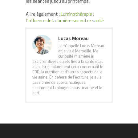
les séances jusqu’au printemps.
A lire également :
Luminothérapie :
l’influence de la lumière sur notre santé
Lucas Moreau
Je m'appelle Lucas Moreau
et je vis à Marseille. Ma
curiosité m'amène à
explorer divers sujets liés à la santé et au
bien-être, notamment ceux concernant le
CBD, la nutrition et d'autres aspects de la
vie saine. En dehors de l'écriture, je suis
passionné de sports nautiques,
notamment la plongée sous-marine et le
surf.