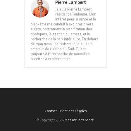
Pierre Lambert
Je suis Pierre Lambert,
résidant à Toulouse. Mon
intérêt pour la santé et le
bien-être me conduit à explorer divers
sujets, notamment la planification des
obsèques, la gestion du stress, et la
recherche de la paix intérieure. En dehors
de mon travail de rédacteur, je suis un
amateur de cuisine du Sud-Ouest,
toujours à la recherche de nouvelles
recettes à expérimenter.
Contact
|
Mentions Légales
© Copyright 2026
Mes Astuces Santé
.