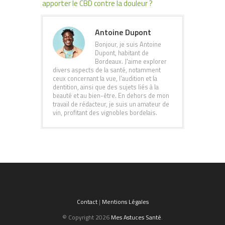
apporter le CBD contre la douleur ?
Antoine Dupont
Bonjour, je suis Antoine
Dupont, habitant de
Bordeaux. J'aime explorer
divers aspects de la santé, notamment
ceux concernant la vue, l'audition et la
dentition, ainsi que des sujets liés à la
beauté et au bien-être. En dehors de mon
travail de rédacteur, je suis un amateur de
vin, profitant des vignobles bordelais.
Contact
|
Mentions Légales
© Copyright 2026
Mes Astuces Santé
.