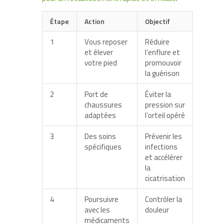
Étape
Action
Objectif
1
Vous reposer
Réduire
et élever
l’enflure et
votre pied
promouvoir
la guérison
2
Port de
Éviter la
chaussures
pression sur
adaptées
l’orteil opéré
3
Des soins
Prévenir les
spécifiques
infections
et accélérer
la
cicatrisation
4
Poursuivre
Contrôler la
avec les
douleur
médicaments