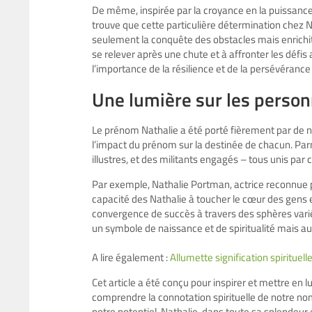
De même, inspirée par la croyance en la puissance
trouve que cette particulière détermination chez Nat
seulement la conquête des obstacles mais enrichit 
se relever après une chute et à affronter les défis
l’importance de la résilience et de la persévéranc
Une lumière sur les person
Le prénom Nathalie a été porté fièrement par de 
l’impact du prénom sur la destinée de chacun. Parm
illustres, et des militants engagés – tous unis par
Par exemple, Nathalie Portman, actrice reconnue pou
capacité des Nathalie à toucher le cœur des gens e
convergence de succès à travers des sphères vari
un symbole de naissance et de spiritualité mais a
A lire également :
Allumette signification spiritue
Cet article a été conçu pour inspirer et mettre en 
comprendre la connotation spirituelle de notre nom,
notre potentiel. Nathalie, dans toute sa splendeur 