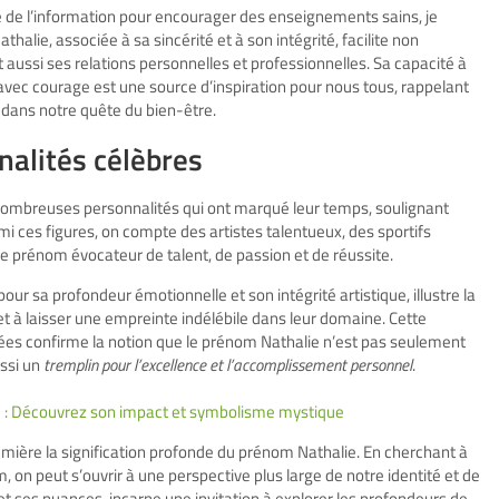
 de l’information pour encourager des enseignements sains, je
halie, associée à sa sincérité et à son intégrité, facilite non
aussi ses relations personnelles et professionnelles. Sa capacité à
 avec courage est une source d’inspiration pour nous tous, rappelant
e dans notre quête du bien-être.
nalités célèbres
nombreuses personnalités qui ont marqué leur temps, soulignant
i ces figures, on compte des artistes talentueux, des sportifs
 ce prénom évocateur de talent, de passion et de réussite.
r sa profondeur émotionnelle et son intégrité artistique, illustre la
t à laisser une empreinte indélébile dans leur domaine. Cette
ées confirme la notion que le prénom Nathalie n’est pas seulement
ussi un
tremplin pour l’excellence et l’accomplissement personnel
.
lle : Découvrez son impact et symbolisme mystique
lumière la signification profonde du prénom Nathalie. En cherchant à
 on peut s’ouvrir à une perspective plus large de notre identité et de
et ses nuances, incarne une invitation à explorer les profondeurs de