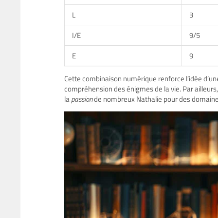
L
3
I/E
9/5
E
9
Cette combinaison numérique renforce l’idée d’une 
compréhension des énigmes de la vie. Par ailleurs, c
la
passion
de nombreux Nathalie pour des domaines te