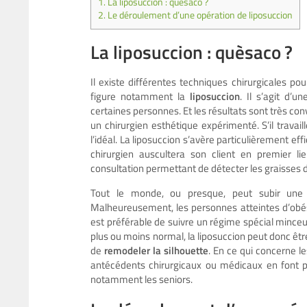
1.
La liposuccion : quèsaco ?
2.
Le déroulement d’une opération de liposuccion
La liposuccion : quèsaco ?
Il existe différentes techniques chirurgicales po
figure notamment la
liposuccion
. Il s’agit d’
certaines personnes. Et les résultats sont très co
un chirurgien esthétique expérimenté. S’il trava
l’idéal. La liposuccion s’avère particulièrement eff
chirurgien auscultera son client en premier li
consultation permettant de détecter les graisses d
Tout le monde, ou presque, peut subir une 
Malheureusement, les personnes atteintes d’obési
est préférable de suivre un régime spécial minceu
plus ou moins normal, la liposuccion peut donc êtr
de
remodeler la silhouette
. En ce qui concerne le
antécédents chirurgicaux ou médicaux en font p
notamment les seniors.