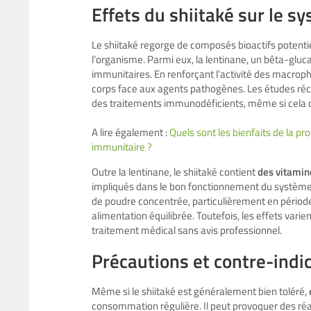
Effets du shiitaké sur le 
Le shiitaké regorge de composés bioactifs potenti
l’organisme. Parmi eux, la lentinane, un bêta-gluc
immunitaires. En renforçant l’activité des macrop
corps face aux agents pathogènes. Les études ré
des traitements immunodéficients, même si cela d
A lire également :
Quels sont les bienfaits de la pr
immunitaire ?
Outre la lentinane, le shiitaké contient
des vitamin
impliqués dans le bon fonctionnement du système
de poudre concentrée, particulièrement en périod
alimentation équilibrée. Toutefois, les effets varie
traitement médical sans avis professionnel.
Précautions et contre-indi
Même si le shiitaké est généralement bien toléré,
consommation régulière. Il peut provoquer des r