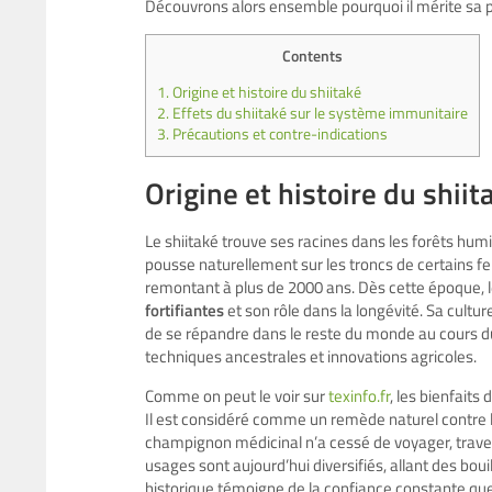
Découvrons alors ensemble pourquoi il mérite sa p
Contents
1.
Origine et histoire du shiitaké
2.
Effets du shiitaké sur le système immunitaire
3.
Précautions et contre-indications
Origine et histoire du shiit
Le shiitaké trouve ses racines dans les forêts humid
pousse naturellement sur les troncs de certains fe
remontant à plus de 2000 ans. Dès cette époque, l
fortifiantes
et son rôle dans la longévité. Sa cultu
de se répandre dans le reste du monde au cours du 
techniques ancestrales et innovations agricoles.
Comme on peut le voir sur
texinfo.fr
, les bienfaits
Il est considéré comme un remède naturel contre la 
champignon médicinal n’a cessé de voyager, travers
usages sont aujourd’hui diversifiés, allant des bo
historique témoigne de la confiance constante que 