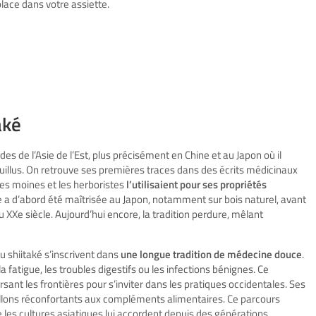
lace dans votre assiette.
aké
es de l’Asie de l’Est, plus précisément en Chine et au Japon où il
uillus. On retrouve ses premières traces dans des écrits médicinaux
es moines et les herboristes
l’utilisaient pour ses propriétés
re a d’abord été maîtrisée au Japon, notamment sur bois naturel, avant
XXe siècle. Aujourd’hui encore, la tradition perdure, mêlant
 du shiitaké s’inscrivent dans
une longue tradition de médecine douce
.
fatigue, les troubles digestifs ou les infections bénignes. Ce
ant les frontières pour s’inviter dans les pratiques occidentales. Ses
uillons réconfortants aux compléments alimentaires. Ce parcours
les cultures asiatiques lui accordent depuis des générations.