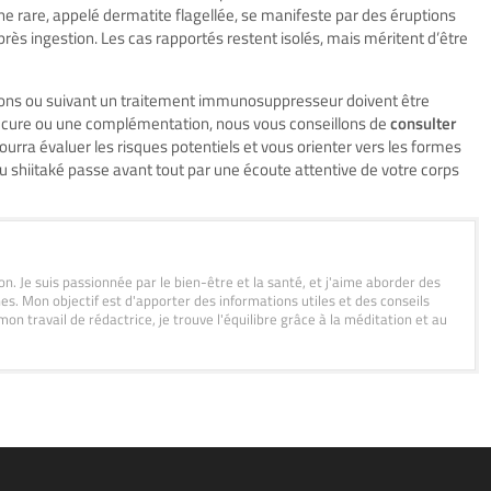
 rare, appelé dermatite flagellée, se manifeste par des éruptions
ès ingestion. Les cas rapportés restent isolés, mais méritent d’être
nons ou suivant un traitement immunosuppresseur doivent être
ne cure ou une complémentation, nous vous conseillons de
consulter
ourra évaluer les risques potentiels et vous orienter vers les formes
du shiitaké passe avant tout par une écoute attentive de votre corps
on. Je suis passionnée par le bien-être et la santé, et j'aime aborder des
es. Mon objectif est d'apporter des informations utiles et des conseils
on travail de rédactrice, je trouve l'équilibre grâce à la méditation et au