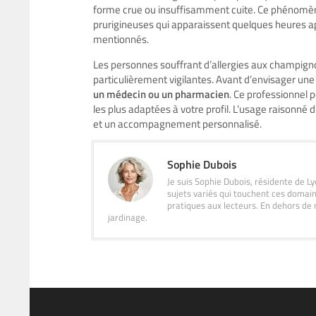
forme crue ou insuffisamment cuite. Ce phénomène
prurigineuses qui apparaissent quelques heures apr
mentionnés.
Les personnes souffrant d’allergies aux champig
particulièrement vigilantes. Avant d’envisager u
un médecin ou un pharmacien
. Ce professionnel p
les plus adaptées à votre profil. L’usage raisonné 
et un accompagnement personnalisé.
Sophie Dubois
Je suis Sophie Dubois, résidente de Ly
sujets variés qui touchent ces domain
pratiques aux lecteurs. En dehors de m
jardinage.