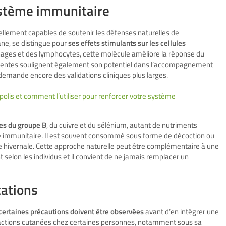
système immunitaire
ellement capables de soutenir les défenses naturelles de
ane, se distingue pour
ses effets stimulants sur les cellules
hages et des lymphocytes, cette molécule améliore la réponse du
centes soulignent également son potentiel dans l’accompagnement
emande encore des validations cliniques plus larges.
opolis et comment l’utiliser pour renforcer votre système
es du groupe B
, du cuivre et du sélénium, autant de nutriments
 immunitaire. Il est souvent consommé sous forme de décoction ou
e hivernale. Cette approche naturelle peut être complémentaire à une
nt selon les individus et il convient de ne jamais remplacer un
cations
certaines précautions doivent être observées
avant d’en intégrer une
éactions cutanées chez certaines personnes, notamment sous sa