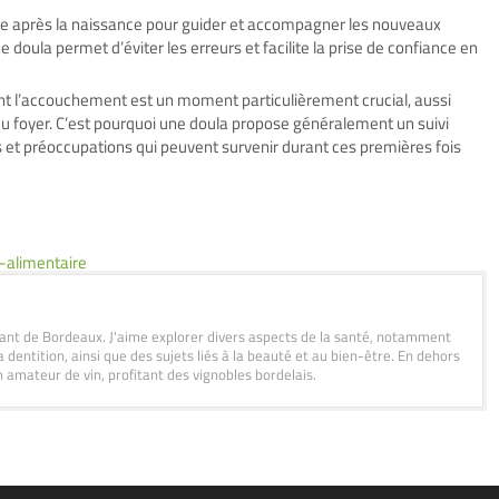
e après la naissance pour guider et accompagner les nouveaux
 doula permet d’éviter les erreurs et facilite la prise de confiance en
nt l’accouchement est un moment particulièrement crucial, aussi
 du foyer. C’est pourquoi une doula propose généralement un suivi
ons et préoccupations qui peuvent survenir durant ces premières fois
o-alimentaire
itant de Bordeaux. J'aime explorer divers aspects de la santé, notamment
a dentition, ainsi que des sujets liés à la beauté et au bien-être. En dehors
n amateur de vin, profitant des vignobles bordelais.