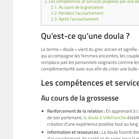
2.
Les compétences et services proposés par une do
2.1.
Au cours de la grossesse
2.2.
Pendant l’accouchement
2.3.
Après l’accouchement
Qu’est-ce qu’une doula ?
Le terme « doula » vient du grec ancien et signifi
qui accompagne les femmes enceintes, les couples 
remplace pas les personnels soignants comme les 
complémentarité avec eux afin de créer une bulle d
Les compétences et servic
Au cours de la grossesse
Renforcement de la relation :
En apprenant à co
de son partenaire,
la doula à Villefranche
établi
création d’une expérience positive tout au long
Information et ressources :
La doula fournit de
d’accouchement, de santé et de soins pour la mè