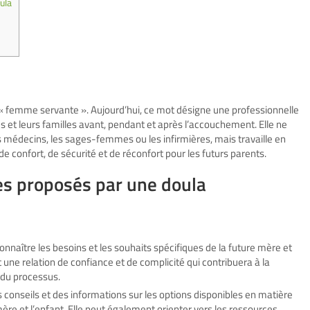
ula
e « femme servante ». Aujourd’hui, ce mot désigne une professionnelle
et leurs familles avant, pendant et après l’accouchement. Elle ne
médecins, les sages-femmes ou les infirmières, mais travaille en
e confort, de sécurité et de réconfort pour les futurs parents.
es proposés par une doula
nnaître les besoins et les souhaits spécifiques de la future mère et
t une relation de confiance et de complicité qui contribuera à la
 du processus.
s conseils et des informations sur les options disponibles en matière
re et l’enfant. Elle peut également orienter vers les ressources