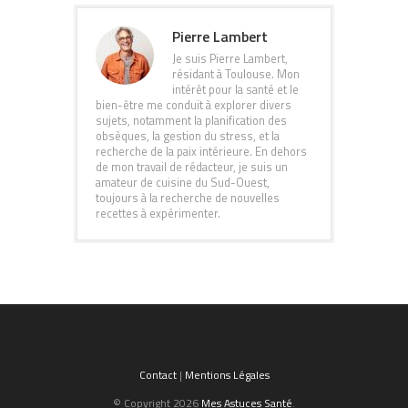
Pierre Lambert
Je suis Pierre Lambert,
résidant à Toulouse. Mon
intérêt pour la santé et le
bien-être me conduit à explorer divers
sujets, notamment la planification des
obsèques, la gestion du stress, et la
recherche de la paix intérieure. En dehors
de mon travail de rédacteur, je suis un
amateur de cuisine du Sud-Ouest,
toujours à la recherche de nouvelles
recettes à expérimenter.
Contact
|
Mentions Légales
© Copyright 2026
Mes Astuces Santé
.