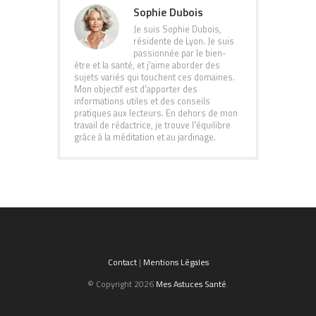
Sophie Dubois
Je suis Sophie Dubois,
résidente de Lyon. Je suis
passionnée par le bien-
être et la santé, et j'aime aborder des
sujets variés qui touchent ces domaines.
Mon objectif est d'apporter des
informations utiles et des conseils
pratiques aux lecteurs. En dehors de mon
travail de rédactrice, je trouve l'équilibre
grâce à la méditation et au jardinage.
Contact
|
Mentions Légales
© Copyright 2026
Mes Astuces Santé
.