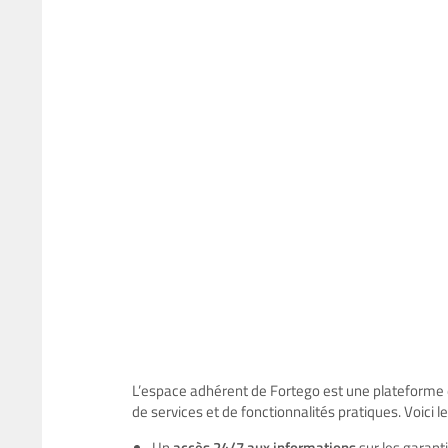
L’espace adhérent de Fortego est une plateforme 
de services et de fonctionnalités pratiques. Voici 
Un
accès 24/7 aux informations
sur les garant