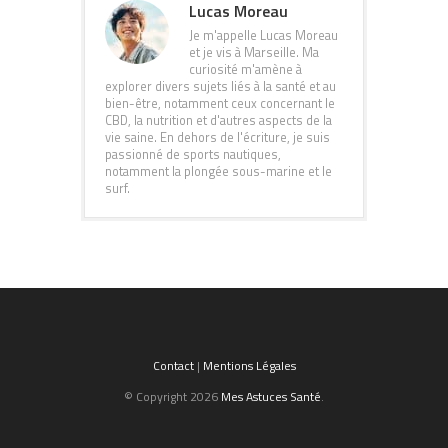
Lucas Moreau
Je m'appelle Lucas Moreau
et je vis à Marseille. Ma
curiosité m'amène à
explorer divers sujets liés à la santé et au
bien-être, notamment ceux concernant le
CBD, la nutrition et d'autres aspects de la
vie saine. En dehors de l'écriture, je suis
passionné de sports nautiques,
notamment la plongée sous-marine et le
surf.
Contact
|
Mentions Légales
© Copyright 2026
Mes Astuces Santé
.