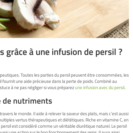
grâce à une infusion de persil ?
peutiques. Toutes les parties du persil peuvent être consommées, les
ersil fournit une aide précieuse dans la perte de poids. Combiné au
 astuce à ne pas négliger si vous préparez
une infusion avec du persil
.
ré de nutriments
travers le monde. Il aide à relever la saveur des plats, mais c’est aussi
multiples vertus thérapeutiques et diététiques. Riche en vitamine C, en
 persil est considéré comme un véritable diurétique naturel. Le persil
aussi une action sur le bon fonctionnement des reins. Il aura ainsi