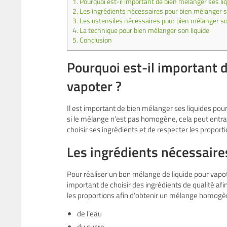
1.
Pourquoi est-il important de bien mélanger ses liq
2.
Les ingrédients nécessaires pour bien mélanger s
3.
Les ustensiles nécessaires pour bien mélanger so
4.
La technique pour bien mélanger son liquide
5.
Conclusion
Pourquoi est-il important 
vapoter ?
Il est important de bien mélanger ses liquides po
si le mélange n’est pas homogène, cela peut entraî
choisir ses ingrédients et de respecter les proport
Les ingrédients nécessaire
Pour réaliser un bon mélange de liquide pour vapoter,
important de choisir des ingrédients de qualité afi
les proportions afin d’obtenir un mélange homogèn
de l’eau
du sucre