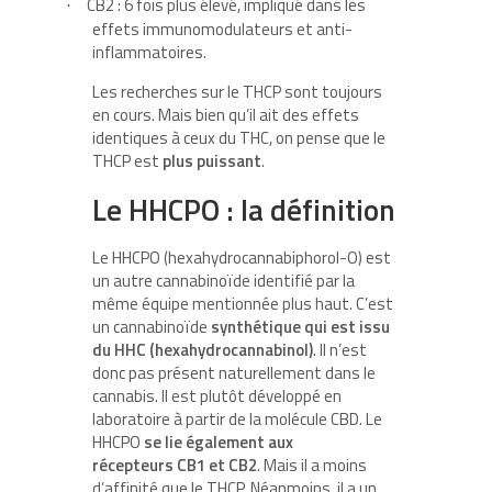
CB2 : 6 fois plus élevé, impliqué dans les
·
effets immunomodulateurs et anti-
inflammatoires.
Les recherches sur le THCP sont toujours
en cours. Mais bien qu’il ait des effets
identiques à ceux du THC, on pense que le
THCP est
plus puissant
.
Le HHCPO : la définition
Le HHCPO (hexahydrocannabiphorol-O) est
un autre cannabinoïde identifié par la
même équipe mentionnée plus haut. C’est
un cannabinoïde
synthétique qui est issu
du HHC (hexahydrocannabino
l)
. Il n’est
donc pas présent naturellement dans le
cannabis. Il est plutôt développé en
laboratoire à partir de la molécule CBD. Le
HHCPO
se lie également aux
récepteurs CB1 et CB2
. Mais il a moins
d’affinité que le THCP. Néanmoins, il a un