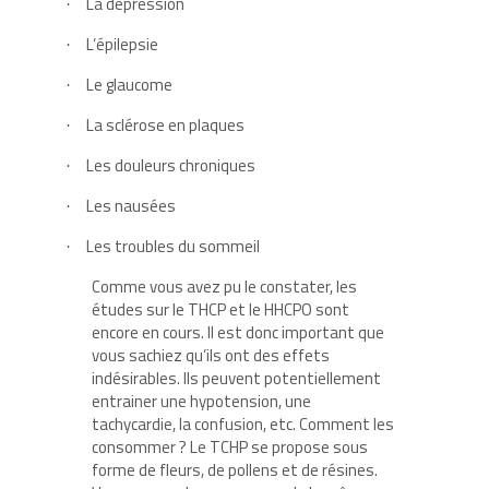
La dépression
·
L’épilepsie
·
Le glaucome
·
La sclérose en plaques
·
Les douleurs chroniques
·
Les nausées
·
Les troubles du sommeil
·
Comme vous avez pu le constater, les
études sur le THCP et le HHCPO sont
encore en cours. Il est donc important que
vous sachiez qu’ils ont des effets
indésirables. Ils peuvent potentiellement
entrainer une hypotension, une
tachycardie, la confusion, etc. Comment les
consommer ? Le TCHP se propose sous
forme de fleurs, de pollens et de résines.