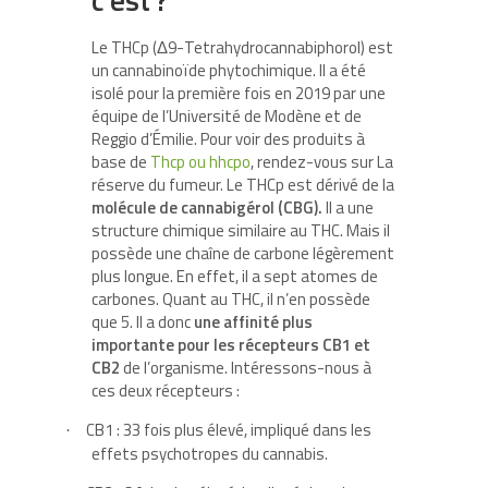
Le THCp (Δ9-Tetrahydrocannabiphorol) est
un cannabinoïde phytochimique. Il a été
isolé pour la première fois en 2019 par une
équipe de l’Université de Modène et de
Reggio d’Émilie. Pour voir des produits à
base de
Thcp ou hhcpo
, rendez-vous sur La
réserve du fumeur. Le THCp est dérivé de la
molécule de cannabigérol (CBG).
Il a une
structure chimique similaire au THC. Mais il
possède une chaîne de carbone légèrement
plus longue. En effet, il a sept atomes de
carbones. Quant au THC, il n’en possède
que 5. Il a donc
une affinité plus
importante pour les récepteurs CB1 et
CB2
de l’organisme. Intéressons-nous à
ces deux récepteurs :
CB1 : 33 fois plus élevé, impliqué dans les
·
effets psychotropes du cannabis.