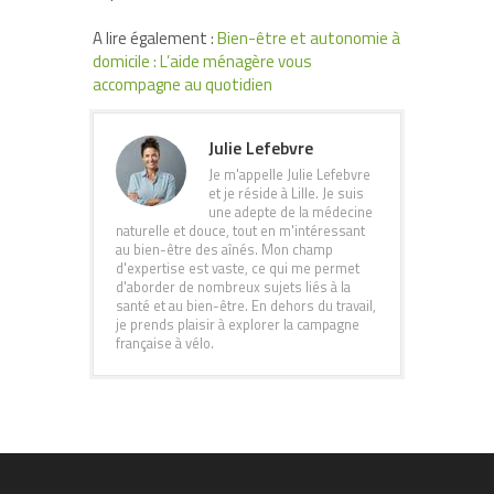
A lire également :
Bien-être et autonomie à
domicile : L’aide ménagère vous
accompagne au quotidien
Julie Lefebvre
Je m'appelle Julie Lefebvre
et je réside à Lille. Je suis
une adepte de la médecine
naturelle et douce, tout en m'intéressant
au bien-être des aînés. Mon champ
d'expertise est vaste, ce qui me permet
d'aborder de nombreux sujets liés à la
santé et au bien-être. En dehors du travail,
je prends plaisir à explorer la campagne
française à vélo.