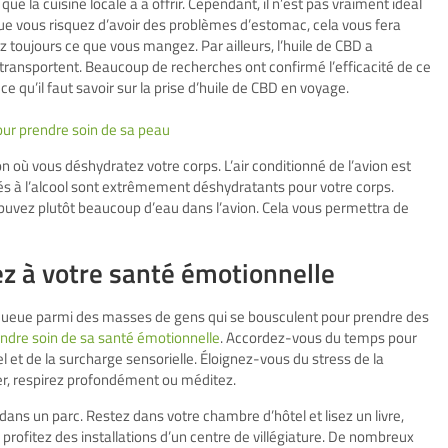
 que la cuisine locale a à offrir. Cependant, il n’est pas vraiment idéal
ue vous risquez d’avoir des problèmes d’estomac, cela vous fera
 toujours ce que vous mangez. Par ailleurs, l’huile de CBD a
ansportent. Beaucoup de recherches ont confirmé l’efficacité de ce
ce qu’il faut savoir sur la prise d’huile de CBD en voyage.
pour prendre soin de sa peau
 où vous déshydratez votre corps. L’air conditionné de l’avion est
s à l’alcool sont extrêmement déshydratants pour votre corps.
 buvez plutôt beaucoup d’eau dans l’avion. Cela vous permettra de
z à votre santé émotionnelle
 la queue parmi des masses de gens qui se bousculent pour prendre des
ndre soin de sa santé émotionnelle
. Accordez-vous du temps pour
 et de la surcharge sensorielle. Éloignez-vous du stress de la
er, respirez profondément ou méditez.
ns un parc. Restez dans votre chambre d’hôtel et lisez un livre,
rofitez des installations d’un centre de villégiature. De nombreux