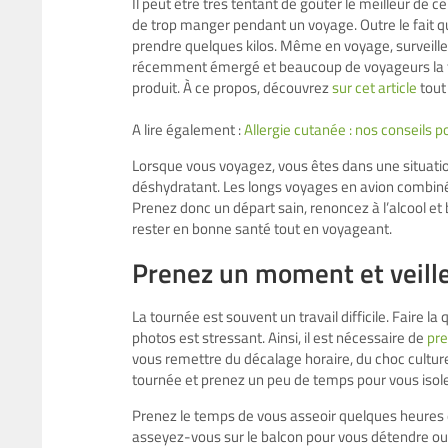
Il peut être très tentant de goûter le meilleur de ce
de trop manger pendant un voyage. Outre le fait q
prendre quelques kilos. Même en voyage, surveillez
récemment émergé et beaucoup de voyageurs la tr
produit. À ce propos, découvrez
sur cet article
tout 
A lire également :
Allergie cutanée : nos conseils 
Lorsque vous voyagez, vous êtes dans une situation
déshydratant. Les longs voyages en avion combiné
Prenez donc un départ sain, renoncez à l’alcool et
rester en bonne santé tout en voyageant.
Prenez un moment et veille
La tournée est souvent un travail difficile. Faire
photos est stressant. Ainsi, il est nécessaire de
pre
vous remettre du décalage horaire, du choc culturel
tournée et prenez un peu de temps pour vous isol
Prenez le temps de vous asseoir quelques heures da
asseyez-vous sur le balcon pour vous détendre ou p